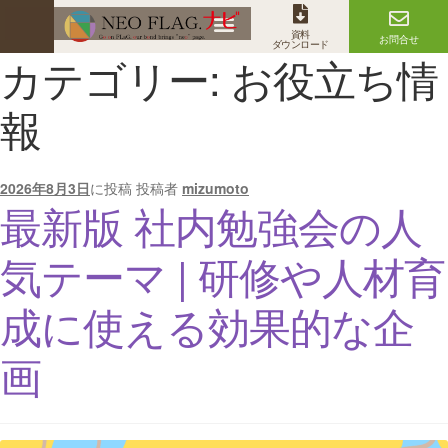
資料
お問合せ
ダウンロード
カテゴリー:
お役立ち情
報
2026年8月3日
に投稿
投稿者
mizumoto
最新版 社内勉強会の人
気テーマ | 研修や人材育
成に使える効果的な企
画