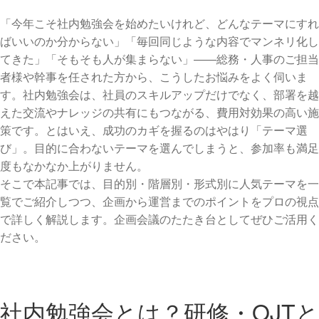
「今年こそ社内勉強会を始めたいけれど、どんなテーマにすれ
ばいいのか分からない」「毎回同じような内容でマンネリ化し
てきた」「そもそも人が集まらない」——総務・人事のご担当
者様や幹事を任された方から、こうしたお悩みをよく伺いま
す。社内勉強会は、社員のスキルアップだけでなく、部署を越
えた交流やナレッジの共有にもつながる、費用対効果の高い施
策です。とはいえ、成功のカギを握るのはやはり「テーマ選
び」。目的に合わないテーマを選んでしまうと、参加率も満足
度もなかなか上がりません。
そこで本記事では、目的別・階層別・形式別に人気テーマを一
覧でご紹介しつつ、企画から運営までのポイントをプロの視点
で詳しく解説します。企画会議のたたき台としてぜひご活用く
ださい。
社内勉強会とは？研修・OJTと