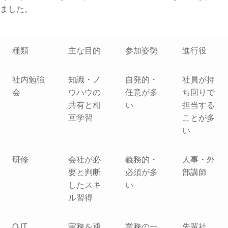
ました。
種類
主な目的
参加姿勢
進行役
社内勉強
知識・ノ
自発的・
社員が持
会
ウハウの
任意が多
ち回りで
共有と相
い
担当する
互学習
ことが多
い
研修
会社が必
義務的・
人事・外
要と判断
必須が多
部講師
したスキ
い
ル習得
OJT
実務を通
業務の一
先輩社