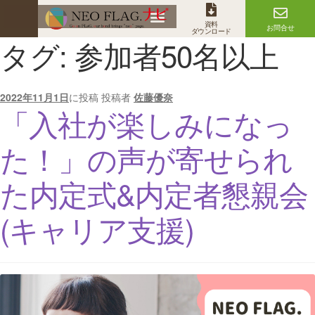
資料
お問合せ
ダウンロード
タグ:
参加者50名以上
2022年11月1日
に投稿
投稿者
佐藤優奈
「入社が楽しみになっ
た！」の声が寄せられ
た内定式&内定者懇親会
(キャリア支援)