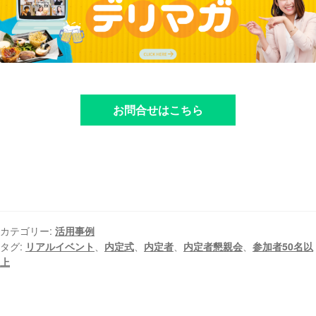
お問合せはこちら
カテゴリー:
活用事例
タグ:
リアルイベント
、
内定式
、
内定者
、
内定者懇親会
、
参加者50名以
上