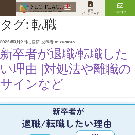
資料
お問合せ
ダウンロード
タグ:
転職
2026年3月2日
に投稿
投稿者
mizumoto
新卒者が退職/転職した
い理由 |対処法や離職の
サインなど