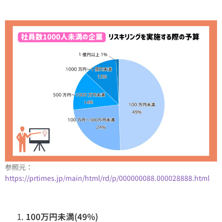
参照元：
https://prtimes.jp/main/html/rd/p/000000088.000028888.html
100万円未満(49%)